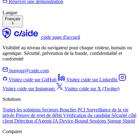
Réserver une démonstration
Langue
Français
cside page d'accueil
Visibilité au niveau du navigateur pour chaque visiteur, humain ou
agentique. Sécurité, prévention de la fraude, confidentialité et
conformité
bonjour@cside.com
Visitez cside sur GitHub
Visitez cside sur LinkedIn
Visitez cside sur Instagram
Visitez cside sur X (Twitter)
Solutions
Toutes les solutions
Secteurs
Bouclier PCI
Surveillance de la vie
privée
Preuve de rejet de débit
Vérification du candidat
Sécurité côté
client
Détection d'Agents IA
Device-Bound Sessions
Signup Shield
Comparer