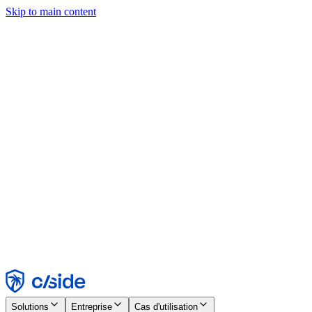
Skip to main content
Ce site utilise des cookies et d'autres technologies qui nous
permettent, ainsi qu'aux entreprises avec lesquelles nous travaillons,
de collecter des informations sur votre appareil et votre utilisation du
site afin d'activer les fonctionnalités, l'analyse et la publicité.
Consultez notre avis relatif aux cookies pour plus de détails.
Find out more in our
privacy policy
and
cookie notice
.
Tout accepter
Tout rejeter
Personnaliser
Nécessaire
Fonctionnel
Analytique
Marketing
Accepter
Rejeter
Solutions
Entreprise
Cas d'utilisation