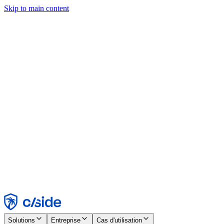
Skip to main content
Ce site utilise des cookies et d'autres technologies qui nous
permettent, ainsi qu'aux entreprises avec lesquelles nous travaillons,
de collecter des informations sur votre appareil et votre utilisation du
site afin d'activer les fonctionnalités, l'analyse et la publicité.
Consultez notre avis relatif aux cookies pour plus de détails.
Find out more in our
privacy policy
and
cookie notice
.
Tout accepter
Tout rejeter
Personnaliser
Nécessaire
Fonctionnel
Analytique
Marketing
Accepter
Rejeter
Solutions
Entreprise
Cas d'utilisation