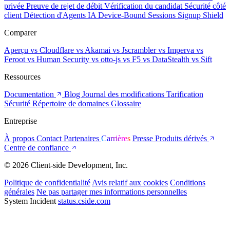
privée
Preuve de rejet de débit
Vérification du candidat
Sécurité côté
client
Détection d'Agents IA
Device-Bound Sessions
Signup Shield
Comparer
Aperçu
vs Cloudflare
vs Akamai
vs Jscrambler
vs Imperva
vs
Feroot
vs Human Security
vs otto-js
vs F5
vs DataStealth
vs Sift
Ressources
Documentation
Blog
Journal des modifications
Tarification
Sécurité
Répertoire de domaines
Glossaire
Entreprise
À propos
Contact
Partenaires
Carrières
Presse
Produits dérivés
Centre de confiance
© 2026 Client-side Development, Inc.
Politique de confidentialité
Avis relatif aux cookies
Conditions
générales
Ne pas partager mes informations personnelles
System Incident
status.cside.com