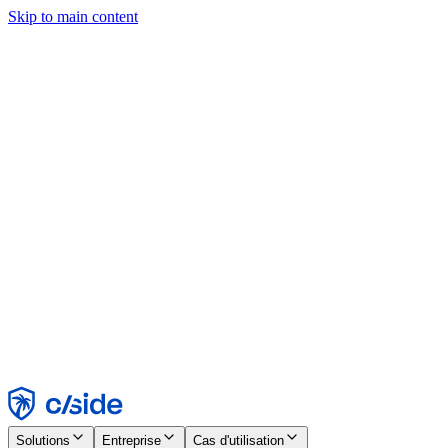
Skip to main content
Ce site utilise des cookies et d'autres technologies qui nous
permettent, ainsi qu'aux entreprises avec lesquelles nous travaillons,
de collecter des informations sur votre appareil et votre utilisation du
site afin d'activer les fonctionnalités, l'analyse et la publicité.
Consultez notre avis relatif aux cookies pour plus de détails.
Find out more in our
privacy policy
and
cookie notice
.
Tout accepter
Tout rejeter
Personnaliser
Nécessaire
Fonctionnel
Analytique
Marketing
Accepter
Rejeter
Solutions
Entreprise
Cas d'utilisation