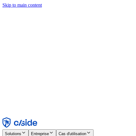
Skip to main content
Ce site utilise des cookies et d'autres technologies qui nous
permettent, ainsi qu'aux entreprises avec lesquelles nous travaillons,
de collecter des informations sur votre appareil et votre utilisation du
site afin d'activer les fonctionnalités, l'analyse et la publicité.
Consultez notre avis relatif aux cookies pour plus de détails.
Find out more in our
privacy policy
and
cookie notice
.
Tout accepter
Tout rejeter
Personnaliser
Nécessaire
Fonctionnel
Analytique
Marketing
Accepter
Rejeter
Solutions
Entreprise
Cas d'utilisation