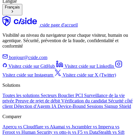
Langue
Français
cside page d'accueil
Visibilité au niveau du navigateur pour chaque visiteur, humain ou
agentique. Sécurité, prévention de la fraude, confidentialité et
conformité
bonjour@cside.com
Visitez cside sur GitHub
Visitez cside sur LinkedIn
Visitez cside sur Instagram
Visitez cside sur X (Twitter)
Solutions
Toutes les solutions
Secteurs
Bouclier PCI
Surveillance de la vie
privée
Preuve de rejet de débit
Vérification du candidat
Sécurité côté
client
Détection d'Agents IA
Device-Bound Sessions
Signup Shield
Comparer
Aperçu
vs Cloudflare
vs Akamai
vs Jscrambler
vs Imperva
vs
Feroot
vs Human Security
vs otto-js
vs F5
vs DataStealth
vs Sift