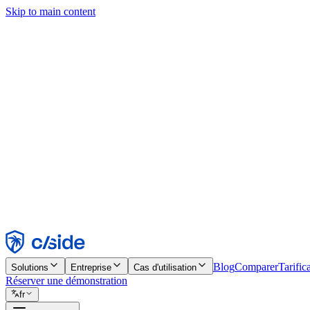
Skip to main content
Ce site utilise des cookies et d'autres technologies qui nous permettent,
d'activer les fonctionnalités, l'analyse et la publicité. Consultez notre 
Find out more in our
privacy policy
and
cookie notice
.
Tout accepter
Tout rejeter
Personnaliser
Nécessaire
Fonctionnel
Analytique
Marketing
Accepter
Rejeter
Blog
Comparer
Tarific
Solutions
Entreprise
Cas d'utilisation
Réserver une démonstration
fr