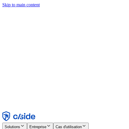
Skip to main content
Ce site utilise des cookies et d'autres technologies qui nous
permettent, ainsi qu'aux entreprises avec lesquelles nous travaillons,
de collecter des informations sur votre appareil et votre utilisation du
site afin d'activer les fonctionnalités, l'analyse et la publicité.
Consultez notre avis relatif aux cookies pour plus de détails.
Find out more in our
privacy policy
and
cookie notice
.
Tout accepter
Tout rejeter
Personnaliser
Nécessaire
Fonctionnel
Analytique
Marketing
Accepter
Rejeter
Solutions
Entreprise
Cas d'utilisation