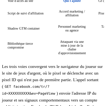
Voie d'accès au site
Qui l'ajoute
Ce qu
Accord marketing /
Script de suivi d'affiliation
Pixel 
affiliation
Personnel marketing
Tag
Shadow GTM container
ou agence
Attaquant via une
Bibliothèque tierce
mise à jour de la
compromise
chaîne
d'approvisionnement
Les trois voies convergent vers le navigateur du joueur sur
le site de jeux d'argent, où le pixel se déclenche avec un
pixel ID qui n'est pas de première partie. L'appel sortant
(
GET facebook.com/tr/?
) envoie l'adresse IP du
id=XXXXXXXXXX&ev=PageView
joueur et ses signaux comportementaux vers un compte