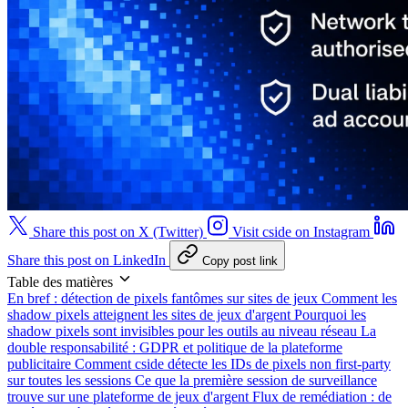
Share this post on X (Twitter)
Visit cside on Instagram
Share this post on LinkedIn
Copy post link
Table des matières
En bref : détection de pixels fantômes sur sites de jeux
Comment les
shadow pixels atteignent les sites de jeux d'argent
Pourquoi les
shadow pixels sont invisibles pour les outils au niveau réseau
La
double responsabilité : GDPR et politique de la plateforme
publicitaire
Comment cside détecte les IDs de pixels non first-party
sur toutes les sessions
Ce que la première session de surveillance
trouve sur une plateforme de jeux d'argent
Flux de remédiation : de