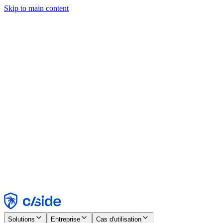
Skip to main content
Ce site utilise des cookies et d'autres technologies qui nous
permettent, ainsi qu'aux entreprises avec lesquelles nous travaillons,
de collecter des informations sur votre appareil et votre utilisation du
site afin d'activer les fonctionnalités, l'analyse et la publicité.
Consultez notre avis relatif aux cookies pour plus de détails.
Find out more in our
privacy policy
and
cookie notice
.
Tout accepter
Tout rejeter
Personnaliser
Nécessaire
Fonctionnel
Analytique
Marketing
Accepter
Rejeter
Solutions
Entreprise
Cas d'utilisation