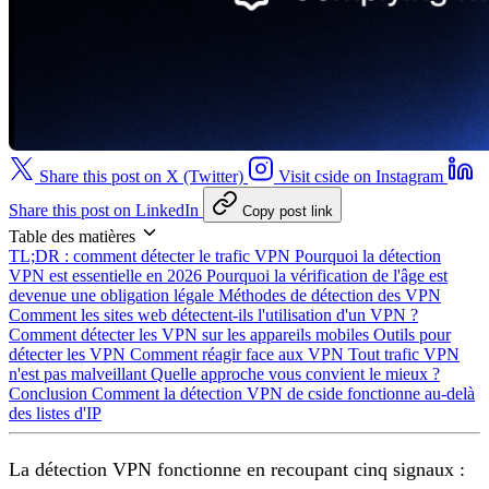
Share this post on X (Twitter)
Visit cside on Instagram
Share this post on LinkedIn
Copy post link
Table des matières
TL;DR : comment détecter le trafic VPN
Pourquoi la détection
VPN est essentielle en 2026
Pourquoi la vérification de l'âge est
devenue une obligation légale
Méthodes de détection des VPN
Comment les sites web détectent-ils l'utilisation d'un VPN ?
Comment détecter les VPN sur les appareils mobiles
Outils pour
détecter les VPN
Comment réagir face aux VPN
Tout trafic VPN
n'est pas malveillant
Quelle approche vous convient le mieux ?
Conclusion
Comment la détection VPN de cside fonctionne au-delà
des listes d'IP
La détection VPN fonctionne en recoupant cinq signaux :