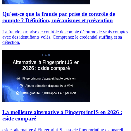
Qu'est-ce que la fraude par prise de contrôle de
compte ? Définition, mécanismes et prévention
La fraude par prise de contrôle de compte détourne de vrais comptes
avec des identifiants volés. Comprenez le credential stuffing et sa
détection.
La meilleure alternative à FingerprintJS en 2026 :
cside comparé
cside, alternative à FingerprintJS, associe fingerprinting d'appareil