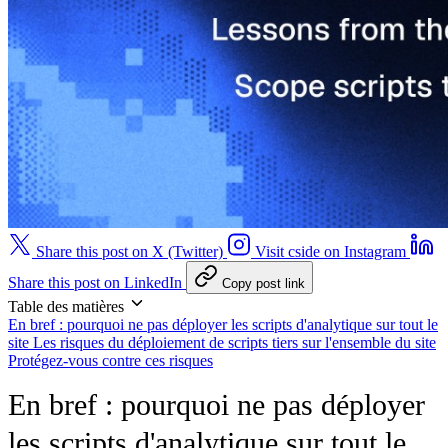
Share this post on X (Twitter)
Visit cside on Instagram
Share this post on LinkedIn
Copy post link
Table des matières
En bref : pourquoi ne pas déployer les scripts d'analytique sur tout le
site
Les risques du déploiement de scripts tiers sur l'ensemble du site
Protégez-vous contre ces risques
En bref : pourquoi ne pas déployer
les scripts d'analytique sur tout le