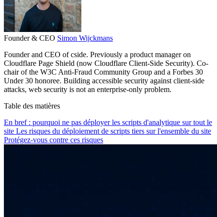
Founder & CEO
Simon Wijckmans
Founder and CEO of cside. Previously a product manager on
Cloudflare Page Shield (now Cloudflare Client-Side Security). Co-
chair of the W3C Anti-Fraud Community Group and a Forbes 30
Under 30 honoree. Building accessible security against client-side
attacks, web security is not an enterprise-only problem.
Table des matières
En bref : pourquoi ne pas déployer les scripts d'analytique sur tout le
site
Les risques du déploiement de scripts tiers sur l'ensemble du site
Protégez-vous contre ces risques