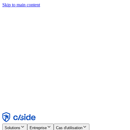
Skip to main content
Ce site utilise des cookies et d'autres technologies qui nous
permettent, ainsi qu'aux entreprises avec lesquelles nous travaillons,
de collecter des informations sur votre appareil et votre utilisation du
site afin d'activer les fonctionnalités, l'analyse et la publicité.
Consultez notre avis relatif aux cookies pour plus de détails.
Find out more in our
privacy policy
and
cookie notice
.
Tout accepter
Tout rejeter
Personnaliser
Nécessaire
Fonctionnel
Analytique
Marketing
Accepter
Rejeter
Solutions
Entreprise
Cas d'utilisation