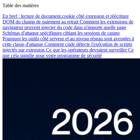
Table des matières
En bref : lecture de document.cookie côté extension et réécriture
DOM du champ de paiement au retrait
Comment les extensions de
navigateur peuvent injecter du code dans n'importe quelle page
Schémas d'attaque spécifiques ciblant les sessions de casino
Pourquoi les outils côté serveur et au niveau réseau sont aveugles à
cette classe d'attaque
Comment cside détecte l'exécution de scripts
injectés par extension
Ce que les opérateurs devraient surveiller
Ce
que cela signifie pour votre programme de sécurité