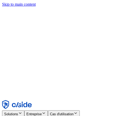
Skip to main content
Ce site utilise des cookies et d'autres technologies qui nous
permettent, ainsi qu'aux entreprises avec lesquelles nous travaillons,
de collecter des informations sur votre appareil et votre utilisation du
site afin d'activer les fonctionnalités, l'analyse et la publicité.
Consultez notre avis relatif aux cookies pour plus de détails.
Find out more in our
privacy policy
and
cookie notice
.
Tout accepter
Tout rejeter
Personnaliser
Nécessaire
Fonctionnel
Analytique
Marketing
Accepter
Rejeter
Solutions
Entreprise
Cas d'utilisation