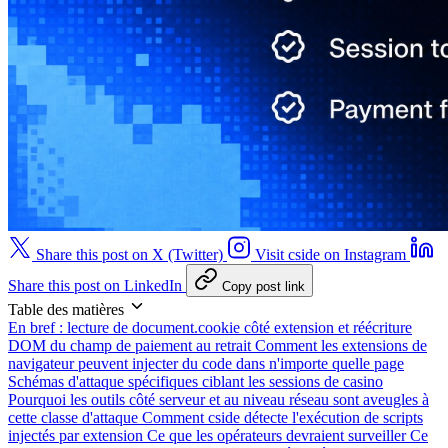
Share this post on X (Twitter)
Visit cside on Instagram
Share this post on LinkedIn
Copy post link
Table des matières
En bref : lecture de document.cookie côté extension et réécriture
DOM du champ de paiement au retrait
Comment les extensions de
navigateur peuvent injecter du code dans n'importe quelle page
Schémas d'attaque spécifiques ciblant les sessions de casino
Pourquoi les outils côté serveur et au niveau réseau sont aveugles à
cette classe d'attaque
Comment cside détecte l'exécution de scripts
injectés par extension
Ce que les opérateurs devraient surveiller
Ce