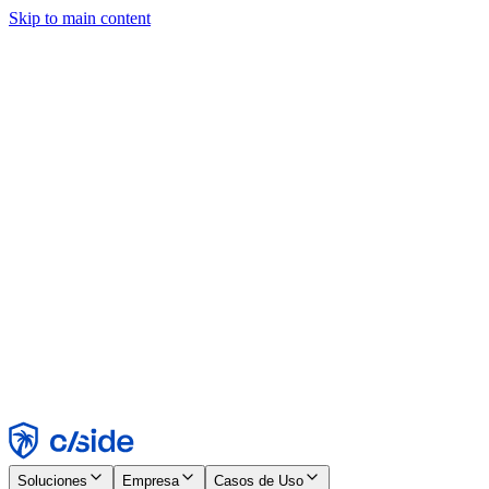
Skip to main content
Este sitio utiliza cookies y otras tecnologías que nos permiten, a
nosotros y a las empresas con las que trabajamos, recopilar
información sobre tu dispositivo y tu uso del sitio para habilitar
funcionalidad, análisis y publicidad. Consulta nuestro Aviso de
Cookies para más detalles.
Find out more in our
privacy policy
and
cookie notice
.
Aceptar todo
Rechazar todo
Personalizar
Necesarias
Funcionales
Análisis
Marketing
Aceptar
Rechazar
Soluciones
Empresa
Casos de Uso