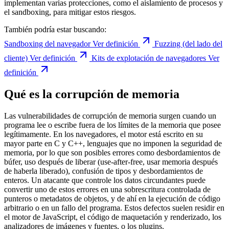
implementan varias protecciones, como el aislamiento de procesos y
el sandboxing, para mitigar estos riesgos.
También podría estar buscando:
Sandboxing del navegador
Ver definición
Fuzzing (del lado del
cliente)
Ver definición
Kits de explotación de navegadores
Ver
definición
Qué es la corrupción de memoria
Las vulnerabilidades de corrupción de memoria surgen cuando un
programa lee o escribe fuera de los límites de la memoria que posee
legítimamente. En los navegadores, el motor está escrito en su
mayor parte en C y C++, lenguajes que no imponen la seguridad de
memoria, por lo que son posibles errores como desbordamientos de
búfer, uso después de liberar (use-after-free, usar memoria después
de haberla liberado), confusión de tipos y desbordamientos de
enteros. Un atacante que controle los datos circundantes puede
convertir uno de estos errores en una sobrescritura controlada de
punteros o metadatos de objetos, y de ahí en la ejecución de código
arbitrario o en un fallo del programa. Estos defectos suelen residir en
el motor de JavaScript, el código de maquetación y renderizado, los
analizadores de imágenes y fuentes, o los plugins.