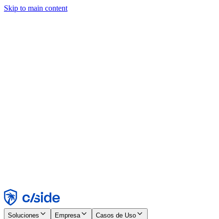
Skip to main content
Este sitio utiliza cookies y otras tecnologías que nos permiten, a
nosotros y a las empresas con las que trabajamos, recopilar
información sobre tu dispositivo y tu uso del sitio para habilitar
funcionalidad, análisis y publicidad. Consulta nuestro Aviso de
Cookies para más detalles.
Find out more in our
privacy policy
and
cookie notice
.
Aceptar todo
Rechazar todo
Personalizar
Necesarias
Funcionales
Análisis
Marketing
Aceptar
Rechazar
Soluciones
Empresa
Casos de Uso