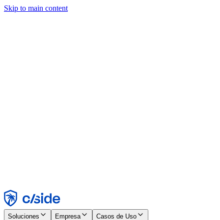
Skip to main content
Este sitio utiliza cookies y otras tecnologías que nos permiten, a
nosotros y a las empresas con las que trabajamos, recopilar
información sobre tu dispositivo y tu uso del sitio para habilitar
funcionalidad, análisis y publicidad. Consulta nuestro Aviso de
Cookies para más detalles.
Find out more in our
privacy policy
and
cookie notice
.
Aceptar todo
Rechazar todo
Personalizar
Necesarias
Funcionales
Análisis
Marketing
Aceptar
Rechazar
Soluciones
Empresa
Casos de Uso