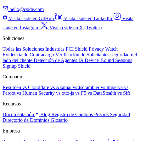
hello@cside.com
Visita cside en GitHub
Visita cside en LinkedIn
Visita
cside en Instagram
Visita cside en X (Twitter)
Soluciones
Todas las Soluciones
Industrias
PCI Shield
Privacy Watch
Evidencia de Contracargo
Verificación de Solicitantes
seguridad del
lado del cliente
Detección de Agentes IA
Device-Bound Sessions
Signup Shield
Comparar
Resumen
vs Cloudflare
vs Akamai
vs Jscrambler
vs Imperva
vs
Feroot
vs Human Security
vs otto-js
vs F5
vs DataStealth
vs Sift
Recursos
Documentación
Blog
Registro de Cambios
Precios
Seguridad
Directorio de Dominios
Glosario
Empresa