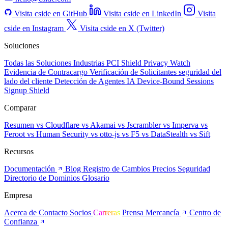
Visita cside en GitHub
Visita cside en LinkedIn
Visita
cside en Instagram
Visita cside en X (Twitter)
Soluciones
Todas las Soluciones
Industrias
PCI Shield
Privacy Watch
Evidencia de Contracargo
Verificación de Solicitantes
seguridad del
lado del cliente
Detección de Agentes IA
Device-Bound Sessions
Signup Shield
Comparar
Resumen
vs Cloudflare
vs Akamai
vs Jscrambler
vs Imperva
vs
Feroot
vs Human Security
vs otto-js
vs F5
vs DataStealth
vs Sift
Recursos
Documentación
Blog
Registro de Cambios
Precios
Seguridad
Directorio de Dominios
Glosario
Empresa
Acerca de
Contacto
Socios
Carreras
Prensa
Mercancía
Centro de
Confianza