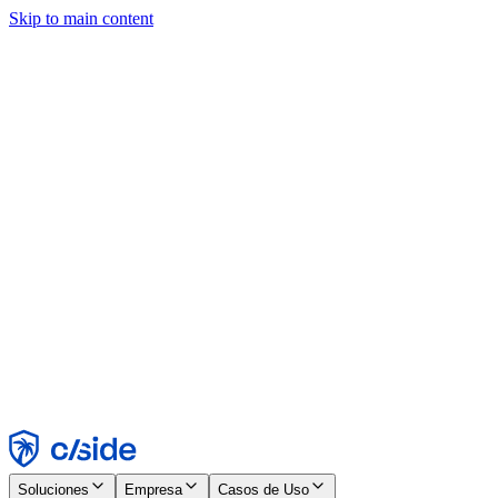
Skip to main content
Este sitio utiliza cookies y otras tecnologías que nos permiten, a
nosotros y a las empresas con las que trabajamos, recopilar
información sobre tu dispositivo y tu uso del sitio para habilitar
funcionalidad, análisis y publicidad. Consulta nuestro Aviso de
Cookies para más detalles.
Find out more in our
privacy policy
and
cookie notice
.
Aceptar todo
Rechazar todo
Personalizar
Necesarias
Funcionales
Análisis
Marketing
Aceptar
Rechazar
Soluciones
Empresa
Casos de Uso