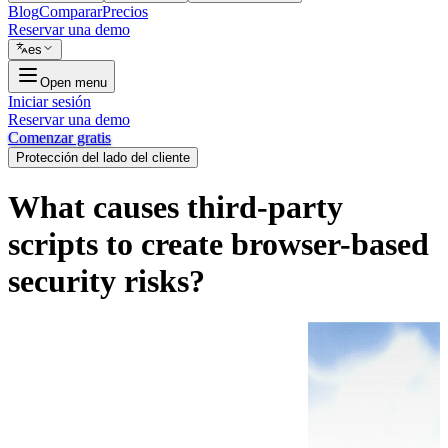
Blog
Comparar
Precios
Reservar una demo
es
Open menu
Iniciar sesión
Reservar una demo
Comenzar gratis
Protección del lado del cliente
What causes third-party
scripts to create browser-based
security risks?