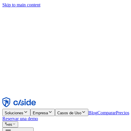
Skip to main content
Este sitio utiliza cookies y otras tecnologías que nos permiten, a nosot
publicidad. Consulta nuestro Aviso de Cookies para más detalles.
Find out more in our
privacy policy
and
cookie notice
.
Aceptar todo
Rechazar todo
Personalizar
Necesarias
Funcionales
Análisis
Marketing
Aceptar
Rechazar
Blog
Comparar
Precios
Soluciones
Empresa
Casos de Uso
Reservar una demo
es