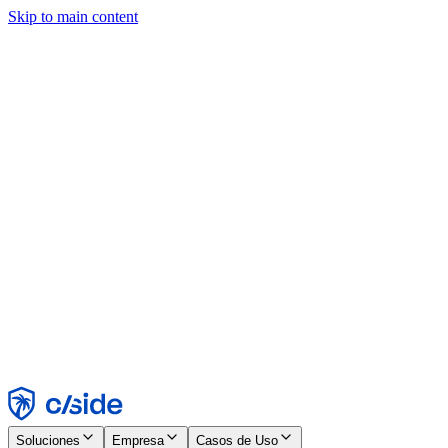
Skip to main content
Este sitio utiliza cookies y otras tecnologías que nos permiten, a
nosotros y a las empresas con las que trabajamos, recopilar
información sobre tu dispositivo y tu uso del sitio para habilitar
funcionalidad, análisis y publicidad. Consulta nuestro Aviso de
Cookies para más detalles.
Find out more in our
privacy policy
and
cookie notice
.
Aceptar todo
Rechazar todo
Personalizar
Necesarias
Funcionales
Análisis
Marketing
Aceptar
Rechazar
Soluciones
Empresa
Casos de Uso