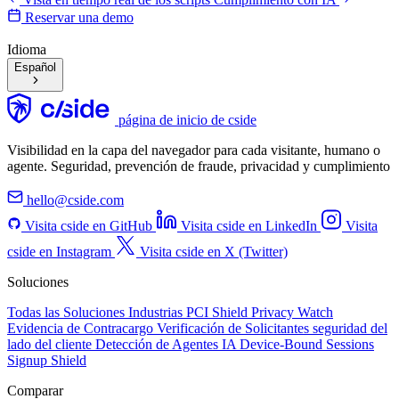
Reservar una demo
Idioma
Español
página de inicio de cside
Visibilidad en la capa del navegador para cada visitante, humano o
agente. Seguridad, prevención de fraude, privacidad y cumplimiento
hello@cside.com
Visita cside en GitHub
Visita cside en LinkedIn
Visita
cside en Instagram
Visita cside en X (Twitter)
Soluciones
Todas las Soluciones
Industrias
PCI Shield
Privacy Watch
Evidencia de Contracargo
Verificación de Solicitantes
seguridad del
lado del cliente
Detección de Agentes IA
Device-Bound Sessions
Signup Shield
Comparar