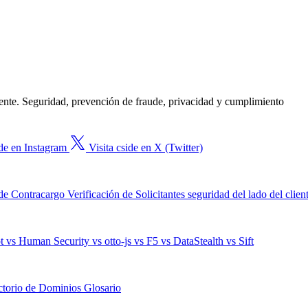
gente. Seguridad, prevención de fraude, privacidad y cumplimiento
ide en Instagram
Visita cside en X (Twitter)
de Contracargo
Verificación de Solicitantes
seguridad del lado del clien
ot
vs Human Security
vs otto-js
vs F5
vs DataStealth
vs Sift
ctorio de Dominios
Glosario