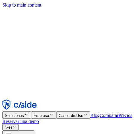
Skip to main content
Este sitio utiliza cookies y otras tecnologías que nos permiten, a nosot
publicidad. Consulta nuestro Aviso de Cookies para más detalles.
Find out more in our
privacy policy
and
cookie notice
.
Aceptar todo
Rechazar todo
Personalizar
Necesarias
Funcionales
Análisis
Marketing
Aceptar
Rechazar
Blog
Comparar
Precios
Soluciones
Empresa
Casos de Uso
Reservar una demo
es