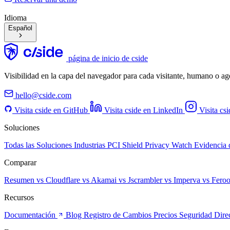
Idioma
Español
página de inicio de cside
Visibilidad en la capa del navegador para cada visitante, humano o a
hello@cside.com
Visita cside en GitHub
Visita cside en LinkedIn
Visita cs
Soluciones
Todas las Soluciones
Industrias
PCI Shield
Privacy Watch
Evidencia 
Comparar
Resumen
vs Cloudflare
vs Akamai
vs Jscrambler
vs Imperva
vs Fero
Recursos
Documentación
Blog
Registro de Cambios
Precios
Seguridad
Dire