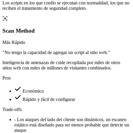
Behavior Analysis
04
Captura ataques dinámicos
Detecta los ataques modernos que evaden CSPs, Rastreadores y
Agentes JS
Deployment
Choose
your
security approach
Selecciona el método que mejor se adapte a tus necesidades de
seguridad y requisitos técnicos.
Script Method
Más Fácil
"Me importa la seguridad del lado del cliente y necesito algo que sea
fácil de explicar al resto del equipo."