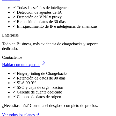
Business
Protección mejorada para equipos en crecimiento
desde
$99
/mes
Iniciar prueba
Dominios ilimitados
páginas de pago
Retención de historial de scripts de 30 días
Grafo de dependencias & cadena de carga de proveedores
Panel completo de cumplimiento PCI
Enterprise
Diseñado para tráfico a gran escala
Contáctanos
Hablar con un experto
Límites de tráfico personalizados
Retención de historial de scripts de 90 días
99.9% SLA
SSO, Capa de organización multi-equipo
Gestor de cuenta dedicado