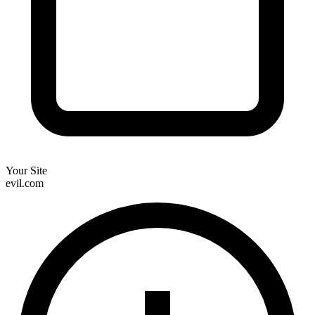
Data Exfiltration Detected
Attempts connection to: evil.com
02
Analiza cada script
Motor impulsado por IA desofusca JavaScript malicioso, asegura la