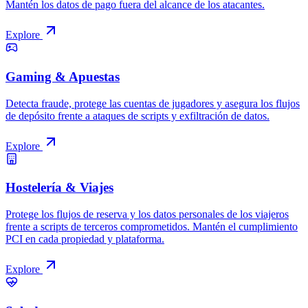
Operating model
Escaneo estático impulsado por inteligencia de amenazas de nuestra
red.
Por qué lo abordamos así
A diferencia de los sistemas operativos modernos, los navegadores
no tienen soporte nativo para proveedores de seguridad de terceros.
CSP y SRI solo cubren parte del problema, así que tuvimos que ser
creativos. La mayoría de las detecciones del lado del cliente usando
JavaScript en el navegador son fáciles de hacer ingeniería inversa y
eludir. Desafortunadamente, las detecciones del lado del cliente
demasiado estrictas podrían romper algunas bibliotecas del lado del
cliente. Lo que hace un script de seguridad del lado del cliente es
envolver APIs que pueden ser utilizadas por actores maliciosos y
monitorizar qué scripts las usan. El problema es que no todos los
scripts funcionan bien con eso. Por esa razón, hemos tomado un
enfoque mucho más elaborado para los usuarios más conscientes de
la seguridad. Al combinar las detecciones en el navegador con el
análisis de scripts en nuestra propia infraestructura, creamos un
enfoque equilibrado con lo mejor de ambos mundos: capacidad de
detección, facilidad de uso y resiliencia, y en última instancia damos
al cliente la capacidad de elegir el enfoque.