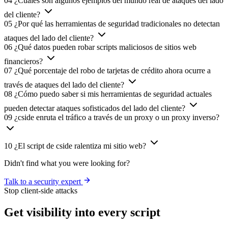
Detección de VPN y proxy
Retención de datos de 30 días
Enriquecimiento de IP e inteligencia de amenazas
Enterprise
Todo en Business, más evidencia de chargebacks y soporte
dedicado.
Contáctenos
Hablar con un experto
Fingerprinting de Chargebacks
Retención de datos de 90 días
SLA 99.9%
SSO y capa de organización
Gerente de cuenta dedicado
Campos de datos de origen
¿Necesitas más? Consulta el desglose completo de precios.
Ver todos los planes
FAQ
Questions,
answered