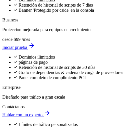
Ataques
segmentos específicos de
entre escaneos
Dirigidos
usuarios o períodos de tiempo
periódicos
Monitoriza cargas útiles de
Seguridad y
Solo verifica
scripts reales y comportamiento
Análisis de
fuentes de scripts,
en tiempo real, asegurando
Scripts
no lo que hacen
integridad de scripts
Asume que las
Detecta cuando proveedores
Riesgo de
fuentes confiables
confiables están
Terceros
siempre son
comprometidos
seguras
Control limitado
Scripts
Maneja código generado
sobre ejecución
Dinámicos
dinámicamente y ofuscado
dinámica de scripts
Análisis del lado
Analiza scripts del lado del
Prevención de
del cliente
servidor donde los atacantes no
Ataques
vulnerable a
pueden interferir
manipulación
Seguimiento
Pista de auditoría completa del
Seguimiento
histórico de scripts
comportamiento de scripts a lo
Histórico
limitado o
largo del tiempo
inexistente
Requiere
Preparado para
Se adapta a nuevas técnicas de
actualizaciones
el futuro
ataque automáticamente
para detectar