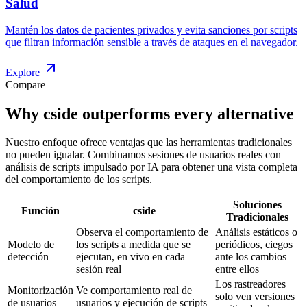
Industries
Built for industries handling
sensitive
data
Proveedores de pago
Detén los skimmers de scripts antes de que los datos de tarjetas
salgan del navegador. Automatiza PCI DSS 6.4.3 & 11.6.1 con
auditoría completa.
Explore
eCommerce
Bloquea ataques Magecart y e-skimming en páginas de pago.
Mantén los datos de pago fuera del alcance de los atacantes.
Explore