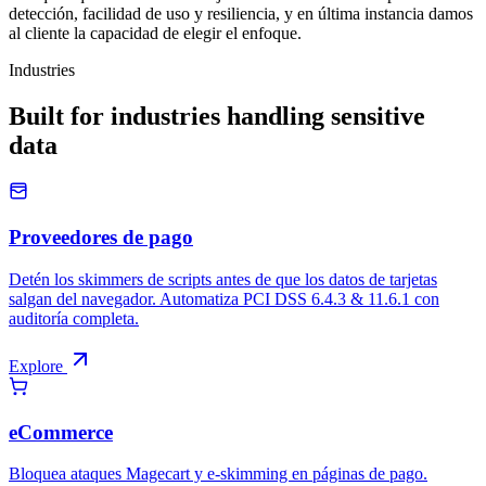
Scan Method
Más Rápido
"No tengo la capacidad de agregar un script al sitio web."
Inteligencia de amenazas de cside recopilada por miles de otros
sitios web con miles de millones de visitantes combinados.
Pros
Económico
Rápido y fácil de configurar
Trade-offs
-
Los ataques del lado del cliente son dinámicos, un escaneo
estático está diseñado para ser menos probable que detecte un
ataque
-
Un ataque altamente dirigido podría tener éxito al evitar la
detección