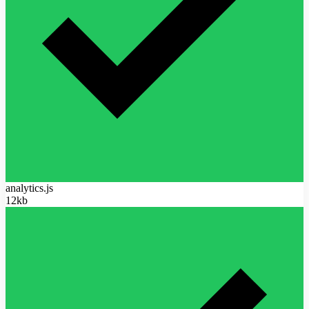
analytics.js
12kb