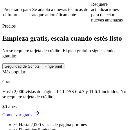
que filtran información sensible a través de ataques en el navegador.
Explore
Compare
Why cside
outperforms
every alternative
Nuestro enfoque ofrece ventajas que las herramientas tradicionales
no pueden igualar. Combinamos sesiones de usuarios reales con
análisis de scripts impulsado por IA para obtener una vista completa
del comportamiento de los scripts.
Soluciones
Función
cside
Tradicionales
Observa el comportamiento de
Análisis estáticos o
Modelo de
los scripts a medida que se
periódicos, ciegos
detección
ejecutan, en vivo en cada
ante los cambios
sesión real
entre ellos
Los rastreadores
Monitorización
Ve comportamiento real de
solo ven versiones
de usuarios
usuarios y ejecución de scripts
sanitizadas de
reales
en producción
scripts
Detección de
Captura ataques dirigidos a
Pierde ataques