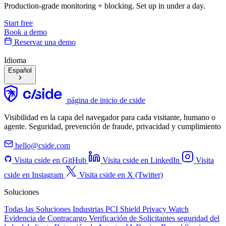
01
¿Qué es la seguridad del lado del cliente y por qué importa para
mi sitio web?
La seguridad del lado del cliente protege a los usuarios de amenazas
que ocurren directamente en su navegador mientras visitan sitios
web, particularmente de
scripts de terceros
maliciosos y
dependencias. Estos scripts pueden robar detalles de tarjetas de
crédito, información personal, tokens de sesión y causar violaciones
de cumplimiento importantes sin tu conocimiento. A diferencia de
los ataques del lado del servidor que atacan tu infraestructura, los
ataques del lado del cliente
ocurren en tiempo real dentro de los
navegadores de los usuarios, haciéndolos invisibles para
herramientas de seguridad tradicionales como firewalls y
herramientas de monitorización de servidores.
02
¿Qué son los scripts de terceros y por qué son riesgosos?
03
¿Cómo usan los atacantes scripts de terceros para dañar a los
usuarios?
04
¿Cuáles son algunos ejemplos del mundo real de ataques del lado
del cliente?
05
¿Por qué las herramientas de seguridad tradicionales no detectan