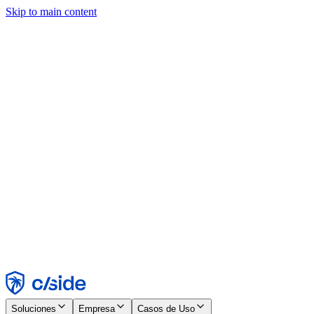
Skip to main content
Este sitio utiliza cookies y otras tecnologías que nos permiten, a
nosotros y a las empresas con las que trabajamos, recopilar
información sobre tu dispositivo y tu uso del sitio para habilitar
funcionalidad, análisis y publicidad. Consulta nuestro Aviso de
Cookies para más detalles.
Find out more in our
privacy policy
and
cookie notice
.
Aceptar todo
Rechazar todo
Personalizar
Necesarias
Funcionales
Análisis
Marketing
Aceptar
Rechazar
Soluciones
Empresa
Casos de Uso