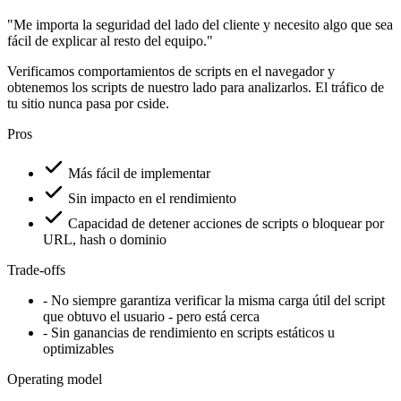
Behavioral Analysis
Captured
CSP / WAF
cside
Static Rules