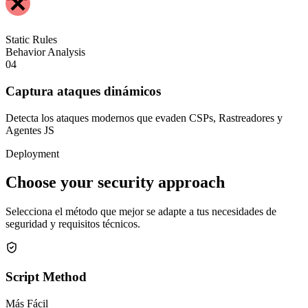
Exfiltration Blocked
forensic_log.txt
[10:42:01] Session active
[10:42:03] Monitoring scripts
[BLOCKED]
Data exfil → evil.com
03
Detén ataques
Mitigación en tiempo real detiene exfiltración de datos al instante, y
cada evento se registra para análisis forense