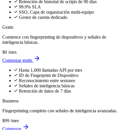
nuevas amenazas
Precios
Empieza gratis,
escala cuando estés listo
No se requiere tarjeta de crédito. El plan gratuito sigue siendo
gratuito.
Seguridad de Scripts
Fingerprint
Más popular
Gratis
Hasta 2,000 vistas de página. PCI DSS 6.4.3 y 11.6.1 incluidos. No
se requiere tarjeta de crédito.
$0
/mes
Comenzar gratis
Hasta 2,000 vistas de página por mes
Dominios ilimitados
Retención de historial de scripts de 7 días
Banner 'Protegido por cside' en la consola