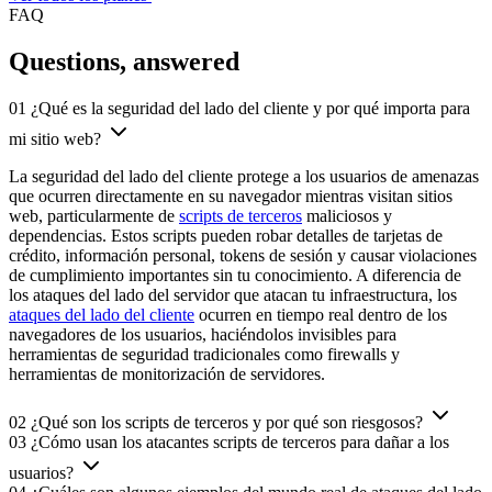
Gratis
Comience con fingerprinting de dispositivos y señales de
inteligencia básicas.
$0
/mes
Comenzar gratis
Hasta 1,000 llamadas API por mes
ID de Fingerprint de Dispositivo
Reconocimiento entre sesiones
Señales de inteligencia básicas
Retención de datos de 7 días
Business
Fingerprinting completo con señales de inteligencia avanzadas.
$99
/mes
Comenzar
Todas las señales de inteligencia
Detección de agentes de IA