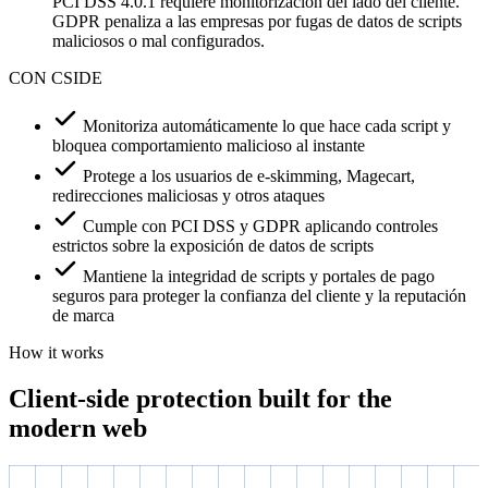
The
invisible layer
01
La capa de ataque invisible
Un solo script comprometido puede robar datos durante
semanas, permaneciendo oculto de las herramientas de
seguridad tradicionales
02
Las soluciones heredadas tienen puntos ciegos
CSPs, Rastreadores y agentes JS fueron construidos para
amenazas estáticas. Los ataques modernos evaden estos
enfoques con código dinámico.
03
La presión regulatoria está aumentando
PCI DSS 4.0.1 requiere monitorización del lado del cliente.