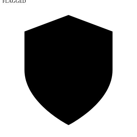
Live Session
session_8f2a
▶
Session Start
0ms
◆
DOM Ready
124ms
◇
Scripts Loaded
256ms
⚠
Cookie Access
512ms