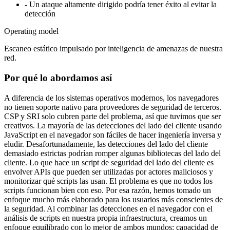
Verificamos comportamientos de scripts en el navegador y
obtenemos los scripts de nuestro lado para analizarlos. El tráfico de
tu sitio nunca pasa por cside.
Pros
Más fácil de implementar
Sin impacto en el rendimiento
Capacidad de detener acciones de scripts o bloquear por
URL, hash o dominio
Trade-offs
-
No siempre garantiza verificar la misma carga útil del script
que obtuvo el usuario - pero está cerca
-
Sin ganancias de rendimiento en scripts estáticos u
optimizables
Operating model
Los scripts en los que confío se ejecutan con normalidad, los que no
reciben el tratamiento de seguridad completo.