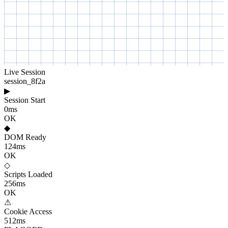
GDPR penaliza a las empresas por fugas de datos de scripts
maliciosos o mal configurados.
CON CSIDE
Monitoriza automáticamente lo que hace cada script y
bloquea comportamiento malicioso al instante
Protege a los usuarios de e-skimming, Magecart,
redirecciones maliciosas y otros ataques
Cumple con PCI DSS y GDPR aplicando controles
estrictos sobre la exposición de datos de scripts
Mantiene la integridad de scripts y portales de pago
seguros para proteger la confianza del cliente y la reputación
de marca
How it works
Client-side protection built for the
modern web