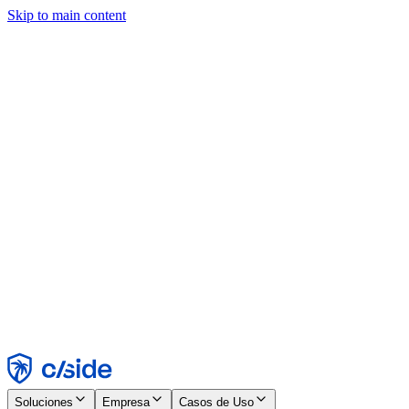
Skip to main content
Este sitio utiliza cookies y otras tecnologías que nos permiten, a
nosotros y a las empresas con las que trabajamos, recopilar
información sobre tu dispositivo y tu uso del sitio para habilitar
funcionalidad, análisis y publicidad. Consulta nuestro Aviso de
Cookies para más detalles.
Find out more in our
privacy policy
and
cookie notice
.
Aceptar todo
Rechazar todo
Personalizar
Necesarias
Funcionales
Análisis
Marketing
Aceptar
Rechazar
Soluciones
Empresa
Casos de Uso