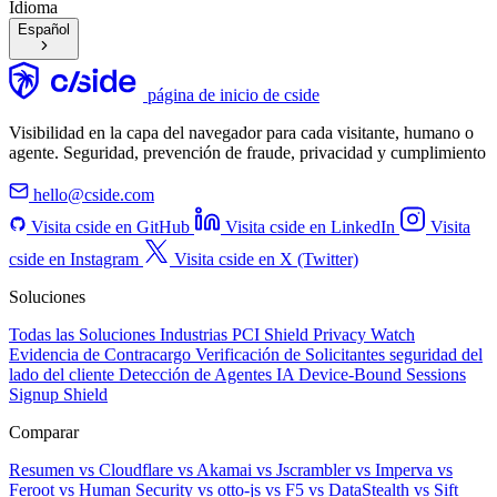
Idioma
Español
página de inicio de cside
Visibilidad en la capa del navegador para cada visitante, humano o
agente. Seguridad, prevención de fraude, privacidad y cumplimiento
hello@cside.com
Visita cside en GitHub
Visita cside en LinkedIn
Visita
cside en Instagram
Visita cside en X (Twitter)
Soluciones
Todas las Soluciones
Industrias
PCI Shield
Privacy Watch
Evidencia de Contracargo
Verificación de Solicitantes
seguridad del
lado del cliente
Detección de Agentes IA
Device-Bound Sessions
Signup Shield
Comparar
Resumen
vs Cloudflare
vs Akamai
vs Jscrambler
vs Imperva
vs
Feroot
vs Human Security
vs otto-js
vs F5
vs DataStealth
vs Sift