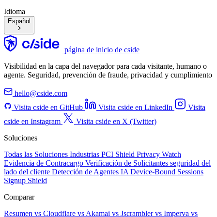
Idioma
Español
página de inicio de cside
Visibilidad en la capa del navegador para cada visitante, humano o
agente. Seguridad, prevención de fraude, privacidad y cumplimiento
hello@cside.com
Visita cside en GitHub
Visita cside en LinkedIn
Visita
cside en Instagram
Visita cside en X (Twitter)
Soluciones
Todas las Soluciones
Industrias
PCI Shield
Privacy Watch
Evidencia de Contracargo
Verificación de Solicitantes
seguridad del
lado del cliente
Detección de Agentes IA
Device-Bound Sessions
Signup Shield
Comparar
Resumen
vs Cloudflare
vs Akamai
vs Jscrambler
vs Imperva
vs