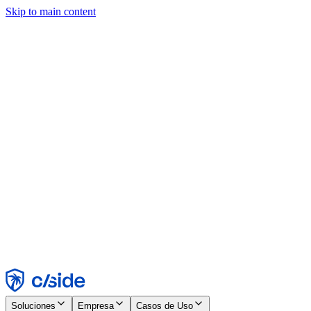
Skip to main content
Este sitio utiliza cookies y otras tecnologías que nos permiten, a
nosotros y a las empresas con las que trabajamos, recopilar
información sobre tu dispositivo y tu uso del sitio para habilitar
funcionalidad, análisis y publicidad. Consulta nuestro Aviso de
Cookies para más detalles.
Find out more in our
privacy policy
and
cookie notice
.
Aceptar todo
Rechazar todo
Personalizar
Necesarias
Funcionales
Análisis
Marketing
Aceptar
Rechazar
Soluciones
Empresa
Casos de Uso