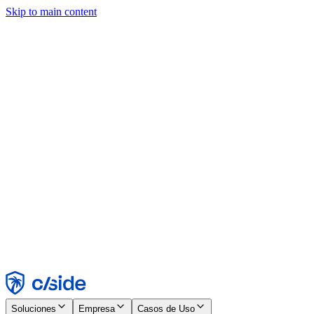
Skip to main content
Este sitio utiliza cookies y otras tecnologías que nos permiten, a
nosotros y a las empresas con las que trabajamos, recopilar
información sobre tu dispositivo y tu uso del sitio para habilitar
funcionalidad, análisis y publicidad. Consulta nuestro Aviso de
Cookies para más detalles.
Find out more in our
privacy policy
and
cookie notice
.
Aceptar todo
Rechazar todo
Personalizar
Necesarias
Funcionales
Análisis
Marketing
Aceptar
Rechazar
Soluciones
Empresa
Casos de Uso