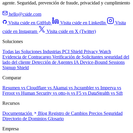
agente. Seguridad, prevención de fraude, privacidad y cumplimiento
hello@cside.com
Visita cside en GitHub
Visita cside en LinkedIn
Visita
cside en Instagram
Visita cside en X (Twitter)
Soluciones
Todas las Soluciones
Industrias
PCI Shield
Privacy Watch
Evidencia de Contracargo
Verificación de Solicitantes
seguridad del
lado del cliente
Detección de Agentes IA
Device-Bound Sessions
Signup Shield
Comparar
Resumen
vs Cloudflare
vs Akamai
vs Jscrambler
vs Imperva
vs
Feroot
vs Human Security
vs otto-js
vs F5
vs DataStealth
vs Sift
Recursos
Documentación
Blog
Registro de Cambios
Precios
Seguridad
Directorio de Dominios
Glosario
Empresa