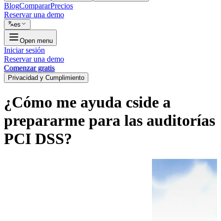
Blog
Comparar
Precios
Reservar una demo
es
Open menu
Iniciar sesión
Reservar una demo
Comenzar gratis
Privacidad y Cumplimiento
¿Cómo me ayuda cside a
prepararme para las auditorías
PCI DSS?